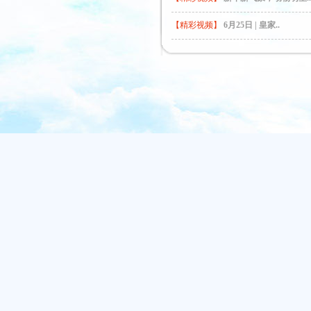
【精彩视频】
6月25日 | 皇家..