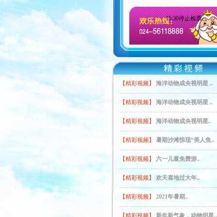
沙滩水世界 10:00-17:30
15:30停止检票
【精彩视频】
海洋动物成央视明星 ..
【精彩视频】
海洋动物成央视明星 ..
【精彩视频】
海洋动物成央视明星..
【精彩视频】
暑期沙滩惊现“美人鱼..
【精彩视频】
六一儿童免费游..
【精彩视频】
欢天喜地过大年..
【精彩视频】
2021年暑期..
【精彩视频】
新年新气象，动物明星..